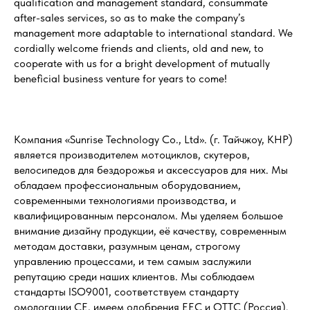
qualification and management standard, consummate
after-sales services, so as to make the company’s
management more adaptable to international standard. We
cordially welcome friends and clients, old and new, to
cooperate with us for a bright development of mutually
beneficial business venture for years to come!
Компания «Sunrise Technology Co., Ltd». (г. Тайчжоу, КНР)
является производителем мотоциклов, скутеров,
велосипедов для бездорожья и аксессуаров для них. Мы
обладаем профессиональным оборудованием,
современными технологиями производства, и
квалифицированным персоналом. Мы уделяем большое
внимание дизайну продукции, её качеству, современным
методам доставки, разумным ценам, строгому
управлению процессами, и тем самым заслужили
репутацию среди наших клиентов. Мы соблюдаем
стандарты ISO9001, соответствуем стандарту
омологации CE, имеем одобрения EEC и OTTC (Россия).