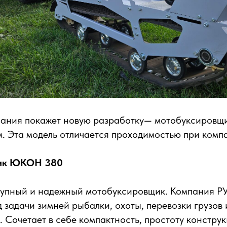
пания покажет новую разработку— мотобуксировщ
. Эта модель отличается проходимостью при комп
ик ЮКОН 380
тупный и надежный мотобуксировщик. Компания
д задачи зимней рыбалки, охоты, перевозки грузов 
. Cочетает в себе компактность, простоту констру