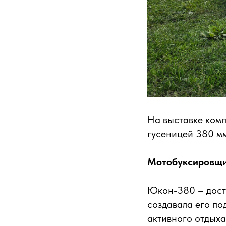
На выставке ком
гусеницей 380 мм
Мотобуксировщ
Юкон-380 – дос
создавала его по
активного отдыха