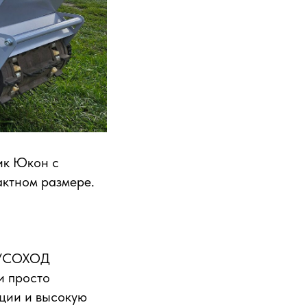
ик Юкон с
актном размере.
 РУСОХОД
и просто
кции и высокую