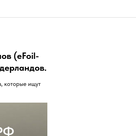
в (eFoil-
идерландов.
, которые ищут