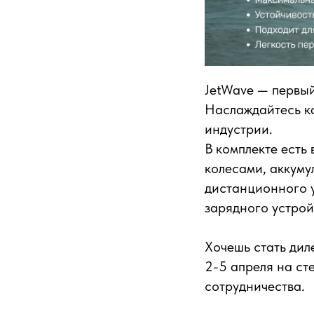
JetWave — первы
Наслаждайтесь ка
индустрии.
В комплекте есть 
колесами, аккумул
дистанционного у
зарядного устрой
Хочешь стать дил
2-5 апреля на ст
сотрудничества.