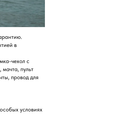
арантию.
нтией в
умка-чехол с
 мачта, пульт
чты, провод для
 особых условиях