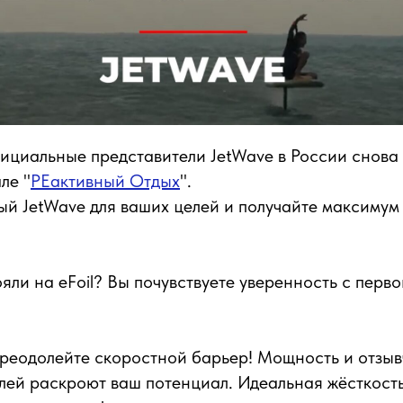
ициальные представители JetWave в России снова 
ле "
РЕактивный Отдых
".
й JetWave для ваших целей и получайте максимум
яли на eFoil? Вы почувствуете уверенность с перво
реодолейте скоростной барьер! Мощность и отзыв
лей раскроют ваш потенциал. Идеальная жёсткост