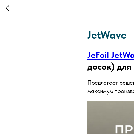
JetWave
JeFoil JetW
досок) для
Предлагает решен
максимум произво