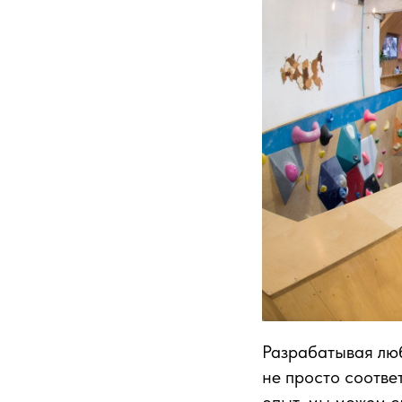
Разрабатывая люб
не просто соотве
опыт, мы можем см