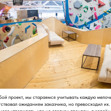
ой проект, мы стараемся учитывать каждую мелочь
тствовал ожиданиям заказчика, но превосходил их.
ело утверждать, что не следуем трендам, а задаём