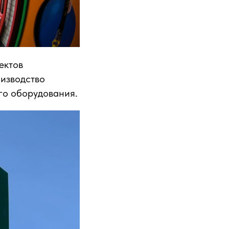
ектов
оизводство
его оборудования.