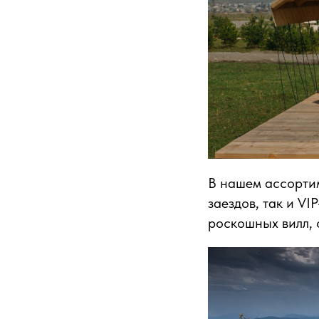
В нашем ассортим
заездов, так и V
роскошных вилл, 