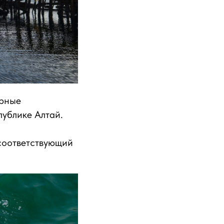
урные
публике Алтай.
 соответствующий