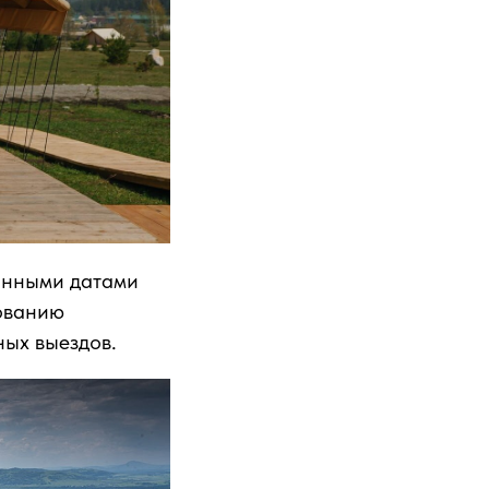
ванными датами
рованию
ных выездов.