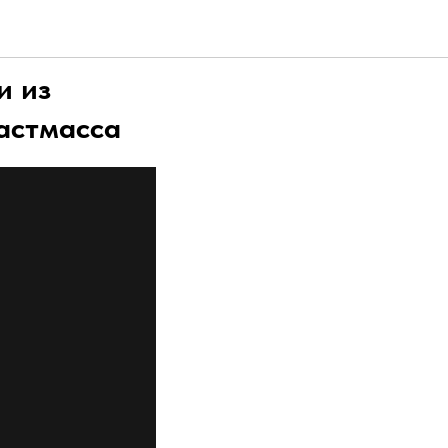
и из
астмасса