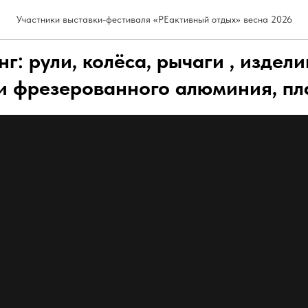
Участники выставки-фестиваля «РЕактивный отдых» весна 2026
г: рули, колёса, рычаги , издели
и фрезерованного алюминия, пл