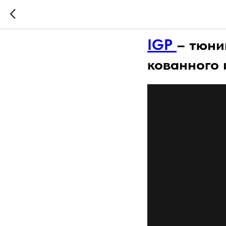
IGP
IGP
– тюнин
кованного 