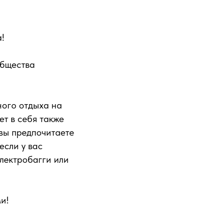
!
общества
ого отдыха на
т в себя также
 вы предпочитаете
если у вас
электробагги или
и!