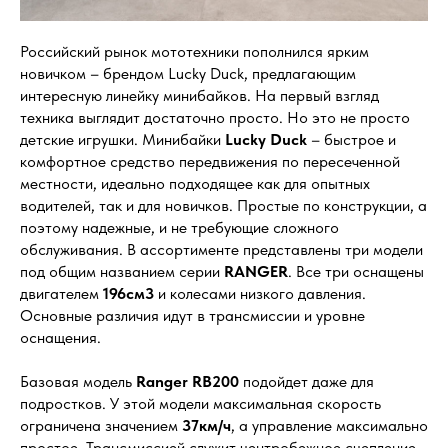
Российский рынок мототехники пополнился ярким
новичком – брендом Lucky Duck, предлагающим
интересную линейку минибайков. На первый взгляд
техника выглядит достаточно просто. Но это не просто
детские игрушки. Минибайки
Lucky Duck
– быстрое и
комфортное средство передвижения по пересеченной
местности, идеально подходящее как для опытных
водителей, так и для новичков. Простые по конструкции, а
поэтому надежные, и не требующие сложного
обслуживания. В ассортименте представлены три модели
под общим названием серии
RANGER
. Все три оснащены
двигателем
196см3
и колесами низкого давления.
Основные различия идут в трансмиссии и уровне
оснащения.
Базовая модель
Ranger RB200
подойдет даже для
подростков. У этой модели максимальная скорость
ограничена значением
37км/ч
, а управление максимально
простое. Трансмиссией служит центробежное сцепление.