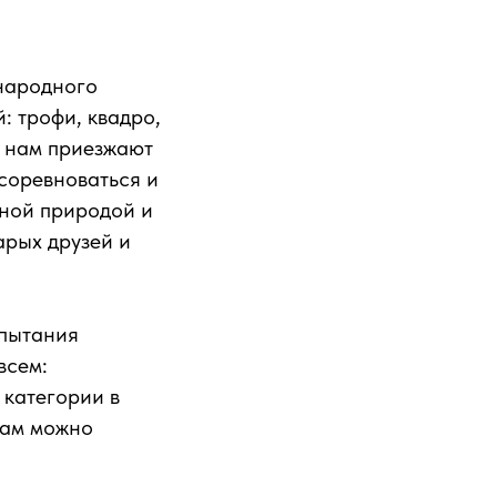
народного
: трофи, квадро,
К нам приезжают
осоревноваться и
тной природой и
арых друзей и
спытания
всем:
 категории в
нам можно