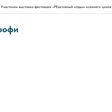
Участники выставки-фестиваля «РЕактивный отдых» осеннего цикла
рофи