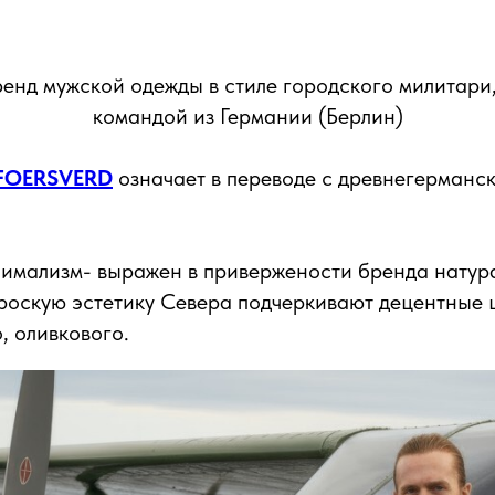
ренд мужской одежды в стиле городского милитари
командой из Германии (Берлин)
FOERSVERD
означает в переводе с древнегерманс
имализм- выражен в привержености бренда натур
оскую эстетику Севера подчеркивают децентные ц
, оливкового.