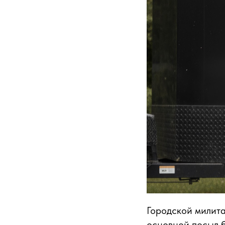
Городской милита
основной посыл 