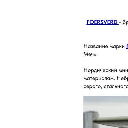
FOERSVERD
- б
Название марки
Меч».
Нордический мин
материалам. Небр
серого, стального