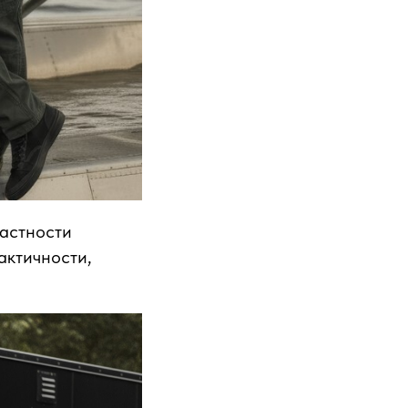
частности
актичности,