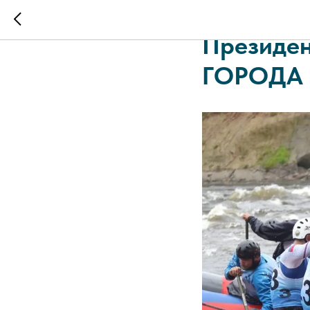
Все о ра
Президе
ГОРОДА