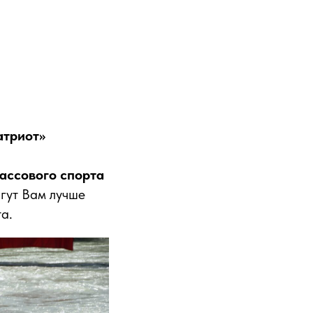
атриот»
ассового спорта
гут Вам лучше
а.