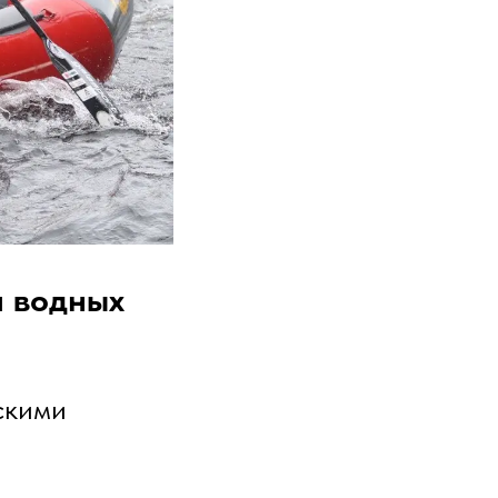
и водных
скими