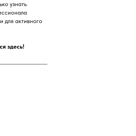
ько узнать
фессионала
и для активного
я здесь!