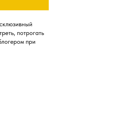
ксклюзивный
треть, потрогать
блогером при