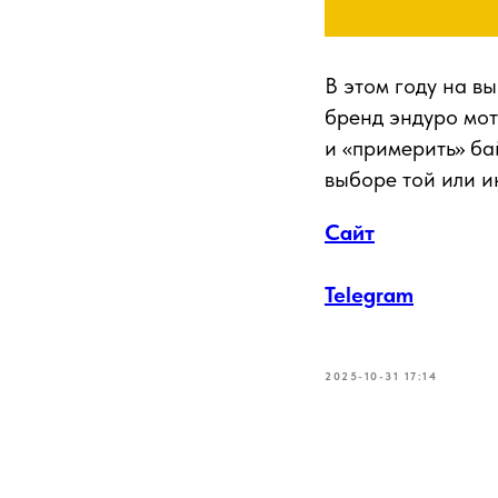
В этом году на в
бренд эндуро мо
и «примерить» ба
выборе той или и
Сайт
Telegram
2025-10-31 17:14