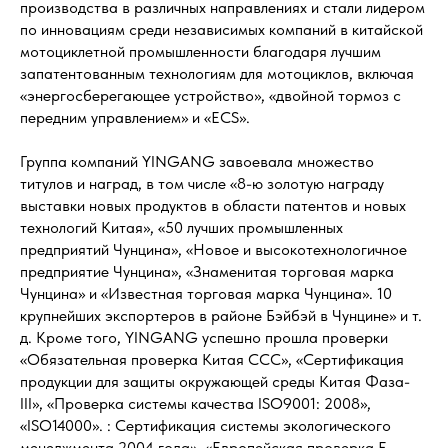
производства в различных направлениях и стали лидером
по инновациям среди независимых компаний в китайской
мотоциклетной промышленности благодаря лучшим
запатентованным технологиям для мотоциклов, включая
«энергосберегающее устройство», «двойной тормоз с
передним управлением» и «ECS».
Группа компаний YINGANG завоевала множество
титулов и наград, в том числе «8-ю золотую награду
выставки новых продуктов в области патентов и новых
технологий Китая», «50 лучших промышленных
предприятий Чунцина», «Новое и высокотехнологичное
предприятие Чунцина», «Знаменитая торговая марка
Чунцина» и «Известная торговая марка Чунцина». 10
крупнейших экспортеров в районе Бэйбэй в Чунцине» и т.
д. Кроме того, YINGANG успешно прошла проверки
«Обязательная проверка Китая CCC», «Сертификация
продукции для защиты окружающей среды Китая Фаза-
III», «Проверка системы качества ISO9001: 2008»,
«ISO14000». : Сертификация системы экологического
менеджмента 2004 года», «Европейская проверка E-