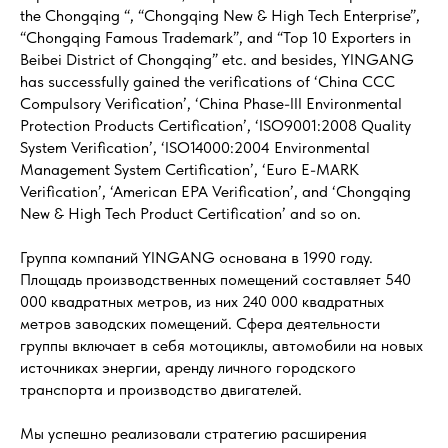
the Chongqing “, “Chongqing New & High Tech Enterprise”,
“Chongqing Famous Trademark”, and “Top 10 Exporters in
Beibei District of Chongqing” etc. and besides, YINGANG
has successfully gained the verifications of ‘China CCC
Compulsory Verification’, ‘China Phase-III Environmental
Protection Products Certification’, ‘ISO9001:2008 Quality
System Verification’, ‘ISO14000:2004 Environmental
Management System Certification’, ‘Euro E-MARK
Verification’, ‘American EPA Verification’, and ‘Chongqing
New & High Tech Product Certification’ and so on.
Группа компаний YINGANG основана в 1990 году.
Площадь производственных помещений составляет 540
000 квадратных метров, из них 240 000 квадратных
метров заводских помещений. Сфера деятельности
группы включает в себя мотоциклы, автомобили на новых
источниках энергии, аренду личного городского
транспорта и производство двигателей.
Мы успешно реализовали стратегию расширения