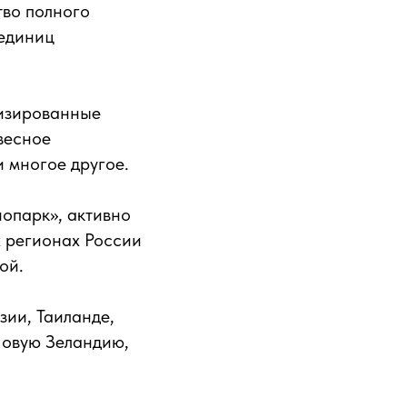
тво полного
 единиц
тизированные
весное
 многое другое.
опарк», активно
х регионах России
ой.
зии, Таиланде,
Новую Зеландию,