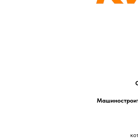
Машиностроит
ко