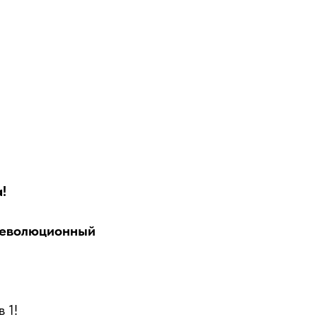
!
революционный
,
 1!