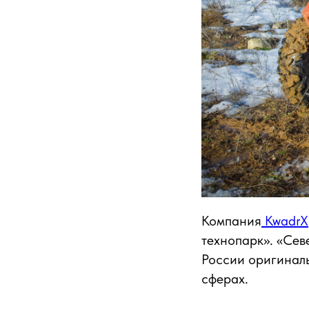
Компания
KwadrX
технопарк». «Сев
России оригиналь
сферах.